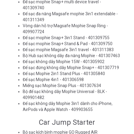
Đế sạc mophie Snap+ multi device travel -
401309740
Đế sạc đa năng Magsafe mophie 3in1 extendable -
401311349
Vòng dán hỗ trợ Magsafe Mophie Snap Ring -
409907724
Đế sạc mophie Snap+ 3in1 Stand - 401309755
Đế sạc mophie Snap+ Stand & Pad - 401309750
Đế sạc mophie Magsafe 3in1 travel - 401311383
Bộ Hub sạc không dây đa năng Mophie - 401307463
Đế sạc không dây Mophie 15W - 401305902
Đế sạc đứng không dây Mophie Snap+ - 401307719
Đế sạc Mophie 2in1 Stand Plus - 401305840
Đế sạc Mophie 4in1 - 401306598
Miếng sạc Mophie Snap Plus - 401307634
Bộ đế sạc không dây Mophie Universal - BLK -
409901482
Đế sạc không dây Mophie 3in1 dành cho iPhone,
AirPods và Apple Watch - 409903655
Car Jump Starter
Bộ sạc kích bình mophie GO Rugged AIR