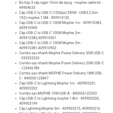
Bộ hộp 3 cáp ngắn 10cm đa dụng - mophie cable kit -
49904633
Cáp USB-C to USB-C (10Gbps/240W - USB3.2 Gen
1X2) mophie 1.5M - 409914135
Cáp USB-C to USB-C 100W Mophie 1m - 409910383,
409910900
Cáp USB-C to USB-C 100W Mophie 2m -
409910382,409910901
Cáp USB-C to USB-C 100W Mophie 3m -
409910381,409910902
Combo sạc nhanh Mophie Power Delivery 30W USB-C
- 333333333
Combo sạc nhanh Mophie Power Delivery 20W USB-C
- 123456789
Combo sạc nhanh MOPHIE Power Delivery 18W USB-
C - 840056123847
Cáp USB-C to Lightning Mophie 1m - 409903201,
409903202
Combo sạc MOPHIE 10W USB-A - 840056122543
Cáp USB-C to Lightning mophie 1.8m - 409903200,
409903199
Cáp Lightning Mophie 3m - 409903215, 409903216