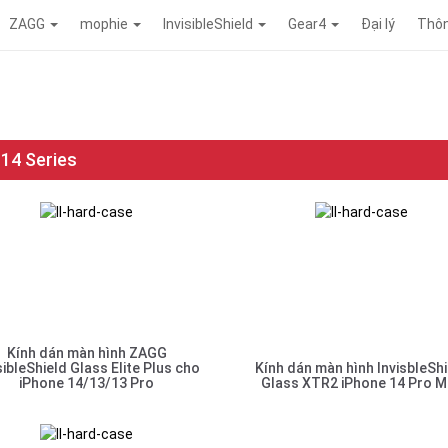
ZAGG
mophie
InvisibleShield
Gear4
Đại lý
Thôn
 14 Series
Kính dán màn hình ZAGG
sibleShield Glass Elite Plus cho
Kính dán màn hình InvisbleShi
iPhone 14/13/13 Pro
Glass XTR2 iPhone 14 Pro M