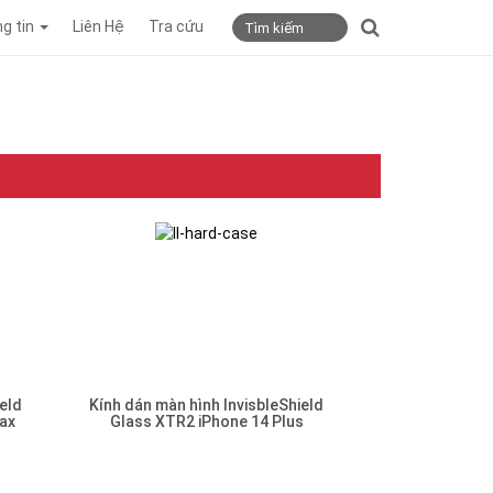
g tin
Liên Hệ
Tra cứu
eld
Kính dán màn hình InvisbleShield
ax
Glass XTR2 iPhone 14 Plus