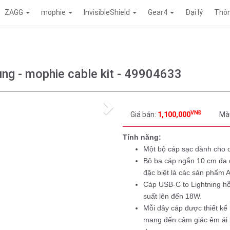
ZAGG
mophie
InvisibleShield
Gear4
Đại lý
Thôn
ng - mophie cable kit - 49904633
Next
VNĐ
Giá bán:
1,100,000
Mà
Tính năng:
Một bộ cáp sạc dành cho c
Bộ ba cáp ngắn 10 cm đa dụ
đặc biệt là các sản phẩm A
Cáp USB-C to Lightning hỗ
suất lên đến 18W.
Mỗi dây cáp được thiết kế 
mang đến cảm giác êm ái k