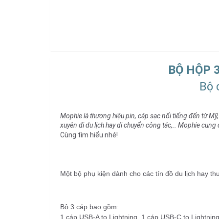
BỘ HỘP 
Bộ 
Mophie là thương hiệu pin, cáp sạc nổi tiếng đến từ Mỹ
xuyên đi du lịch hay di chuyển công tác,.. Mophie cun
Cùng tìm hiểu nhé!
Một bộ phụ kiện dành cho các tín đồ du lịch hay th
Bộ 3 cáp bao gồm:
1 cáp USB-A to Lightning, 1 cáp USB-C to Lightning