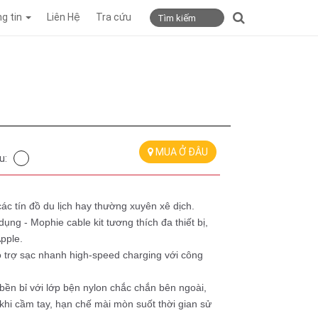
g tin
Liên Hệ
Tra cứu
MUA Ở ĐÂU
u:
ác tín đồ du lịch hay thường xuyên xê dịch.
ng - Mophie cable kit tương thích đa thiết bị,
pple.
 trợ sạc nhanh high-speed charging với công
bền bỉ với lớp bện nylon chắc chắn bên ngoài,
hi cầm tay, hạn chế mài mòn suốt thời gian sử