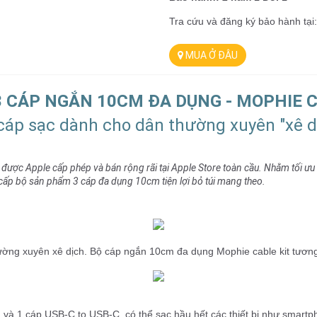
Tra cứu và đăng ký bảo hành tại
MUA Ở ĐÂU
3 CÁP NGẮN 10CM ĐA DỤNG - MOPHIE C
cáp sạc dành cho dân thường xuyên "xê d
, được Apple cấp phép và bán rộng rãi tại Apple Store toàn cầu. Nhằm tối ưu 
g cấp bộ sản phẩm 3 cáp đa dụng 10cm tiện lợi bỏ túi mang theo.
ường xuyên xê dịch. Bộ cáp ngắn 10cm đa dụng Mophie cable kit tương t
 và 1 cáp USB-C to USB-C, có thể sạc hầu hết các thiết bị như smartph