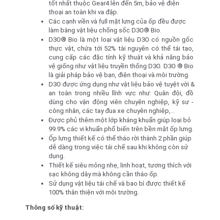
tốt nhất thuộc Gear4 lên đến 5m, bảo vệ điện 
thoại an toàn khi va đập.
Các cạnh viền và full mặt lưng của ốp đều được 
làm bằng vật liệu chống sốc D3O® Bio.
D3O® Bio là một loại vật liệu D3O có nguồn gốc 
thực vật, chứa tới 52% tài nguyên có thể tái tạo, 
cung cấp các đặc tính kỹ thuật và khả năng bảo 
vệ giống như vật liệu truyền thống D3O. D3O ® Bio 
là giải pháp bảo vệ bạn, điện thoại và môi trường.
D3O được ứng dụng như vật liệu bảo vệ tuyệt vời & 
an toàn trong nhiều lĩnh vực như: Quân đội, đồ 
dùng cho vận động viên chuyên nghiệp, kỹ sư - 
công nhân, các tay đua xe chuyên nghiệp,...
Được phủ thêm một lớp kháng khuẩn giúp loại bỏ 
99.9% các vi khuẩn phổ biến trên bền mặt ốp lưng.
Ốp lưng thiết kế có thể tháo rời thành 2 phần giúp 
dễ dàng trong việc tái chế sau khi không còn sử 
dụng.
Thiết kế siêu mỏng nhẹ, linh hoạt, tương thích với 
sạc không dây mà không cần tháo ốp.
Sử dụng vật liệu tái chế và bao bì được thiết kế 
100% thân thiện với môi trường.
Thông số kỹ thuật: