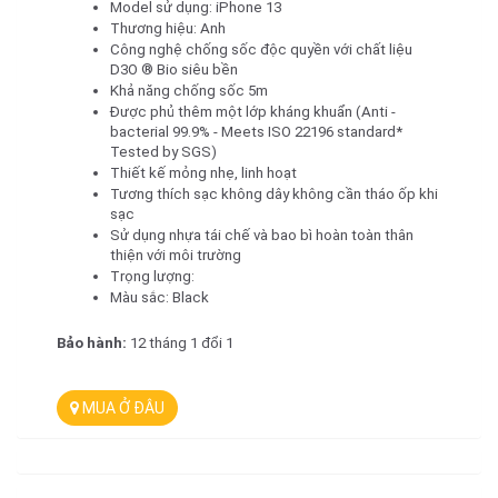
Model sử dụng: iPhone 13
Thương hiệu: Anh
Công nghệ chống sốc độc quyền với chất liệu 
D3O ® Bio siêu bền
Khả năng chống sốc 5m
Được phủ thêm một lớp kháng khuẩn (Anti - 
bacterial 99.9% - Meets ISO 22196 standard*​ 
Tested by SGS)
Thiết kế mỏng nhẹ, linh hoạt
Tương thích sạc không dây không cần tháo ốp khi 
sạc
Sử dụng nhựa tái chế và bao bì hoàn toàn thân 
thiện với môi trường
Trọng lượng: 
Màu sắc: Black
Bảo hành: 
12 tháng 1 đổi 1
MUA Ở ĐÂU