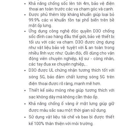
Khả năng chống sốc lên tới 4m, bảo vệ điện 
thoại an toàn trước các va chạm góc và cạnh.
Được phủ thêm lớp kháng khuẩn giúp loại bỏ 
99.9% các vi khuẩn tồn tại phổ biến trên bề 
mặt ốp lưng.
Ứng dụng công nghệ độc quyền D3O chống 
sốc đỉnh cao hàng đầu thế giới, bảo vệ thiết bị 
tối ưu với các va chạm. D3O được ứng dụng 
như vật liệu bảo vệ tuyệt vời & an toàn trong 
nhiều lĩnh vực như: Quân đội, đồ dùng cho vận 
động viên chuyên nghiệp, kỹ sư - công nhân, 
các tay đua xe chuyên nghiệp,...
D3O được UL chứng nhận tương thích tốt với 
sóng 5G, bảo đảm chất lượng sóng 5G trên 
điện thoại được rõ ràng, mạnh mẽ hơn.
Thiết kế siêu mỏng nhẹ giúp tương thích với 
sạc không dây mà không cần tháo ốp.
Khả năng chống ố vàng ở mặt lưng giúp giữ 
được màu sắc sau một thời gian sử dụng.
Sử dụng vật liệu tái chế và bao bì được thiết 
kế 100% thân thiện với môi trường.