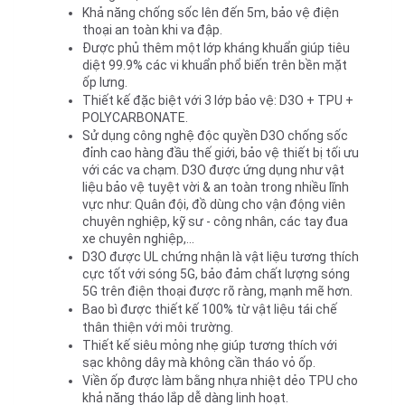
Khả năng chống sốc lên đến 5m, bảo vệ điện 
thoại an toàn khi va đập.
Được phủ thêm một lớp kháng khuẩn giúp tiêu 
diệt 99.9% các vi khuẩn phổ biến trên bền mặt 
ốp lưng.
Thiết kế đặc biệt với 3 lớp bảo vệ: D3O + TPU + 
POLYCARBONATE.
Sử dụng công nghệ độc quyền D3O chống sốc 
đỉnh cao hàng đầu thế giới, bảo vệ thiết bị tối ưu 
với các va chạm. 
D3O được ứng dụng như vật 
liệu bảo vệ tuyệt vời & an toàn trong nhiều lĩnh 
vực như: Quân đội, đồ dùng cho vận động viên 
chuyên nghiệp, kỹ sư - công nhân, các tay đua 
xe chuyên nghiệp,...
D3O được UL chứng nhận là vật liệu tương thích 
cực tốt với sóng 5G, bảo đảm chất lượng sóng 
5G trên điện thoại được rõ ràng, mạnh mẽ hơn.
Bao bì được thiết kế 100% từ vật liệu tái chế 
thân thiện với môi trường.
Thiết kế siêu mỏng nhẹ giúp tương thích với 
sạc không dây mà không cần tháo vỏ ốp.
Viền ốp được làm bằng nhựa nhiệt dẻo TPU cho 
khả năng tháo lắp dễ dàng linh hoạt.