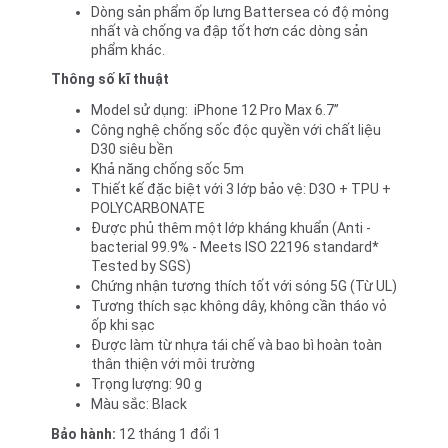
Dòng sản phẩm ốp lưng Battersea có độ mỏng 
nhất và chống va đập tốt hơn các dòng sản 
phẩm khác.
Thông số kĩ thuật
Model sử dụng:  iPhone 12 Pro Max 6
.7’’
Công nghệ chống sốc độc quyền với chất liệu 
D30 siêu bền
Khả năng chống sốc 5m
Thiết kế đặc biệt với 3 lớp bảo vệ: D3O + TPU + 
POLYCARBONATE
Được phủ thêm một lớp kháng khuẩn (A
nti - 
bacterial 99.9% - Meets ISO 22196 standard*​ 
Tested by SGS)
Chứng nhận tương thích tốt với sóng 5G (Từ UL)
Tương thích sạc không dây, không cần tháo vỏ 
ốp khi sạc
Được làm từ nhựa tái chế và bao bì hoàn toàn 
thân thiện với môi trường
Trọng lượng: 90 g
Màu sắc: Black
Bảo hành:
12 tháng 1 đổi 1