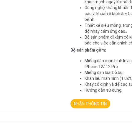
khỏe mạnh ngay khi sử d
Công nghệ kháng khuẩn tiê
các vi khuẩn Staph & E.Co
bệnh.
Thiết kế siêu mỏng, trong
độ nhạy cảm ứng cao..
Bộ sản phẩm đi kèm có kh
bảo cho việc căn chỉnh ch
Bộ sản phẩm gồm:
Miếng dán màn hình Invisi
iPhone 12/ 12 Pro
Miếng dán loại bỏ bụi
Khăn lau màn hình (1 ướt,
Khay cố định và đế cao s
Hướng dẫn sử dụng.
NHẬN THÔNG TIN