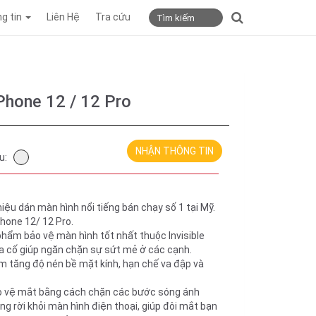
g tin
Liên Hệ
Tra cứu
iPhone 12 / 12 Pro
NHẬN THÔNG TIN
u:
hiệu dán màn hình nổi tiếng bán chạy số 1 tại Mỹ.
hone 12/ 12 Pro.
phẩm bảo vệ màn hình tốt nhất thuộc Invisible 
ia cố giúp ngăn chặn sự sứt mẻ ở các cạnh.
m tăng độ nén bề mặt kính, hạn chế va đập và 
 vệ mắt bằng cách chặn các bước sóng ánh 
ng rời khỏi màn hình điện thoại, giúp đôi mắt bạn 