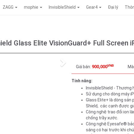
ZAGG
mophie
InvisibleShield
Gear4
Đại lý
Thôn
ield Glass Elite VisionGuard+ Full Screen 
Next
VNĐ
Giá bán:
900,000
Mà
Tính năng:
InvisibleShield - Thương 
Sử dụng cho dòng máy iP
Glass Elite+ là dòng sản 
Shield,  các cạnh được g
Công nghệ trao đổi ion là
chống trầy xước.
Công nghệ Eyesafe® bảo
sáng có hại trước khi chú