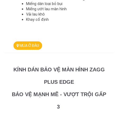
Miếng dán loại bỏ bụi
Miếng ướt lau màn hình
Vải lau khô
Khay cố định 
MUA Ở ĐÂU
KÍNH DÁN BẢO VỆ MÀN HÌNH ZAGG
PLUS EDGE
BẢO VỆ MẠNH MẼ - VƯỢT TRỘI GẤP
3