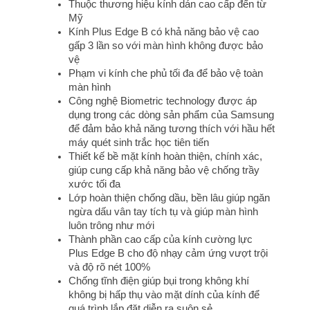
Thuộc thương hiệu kính dán cao cấp đến từ 
Mỹ
Kính Plus Edge B có khả năng bảo vệ cao 
gấp 3 lần so với màn hình không được bảo 
vệ
Phạm vi kính che phủ tối đa để bảo vệ toàn 
màn hình 
Công nghệ Biometric technology được áp 
dụng trong các dòng sản phẩm của Samsung 
để đảm bảo khả năng tương thích với hầu hết 
máy quét sinh trắc học tiên tiến 
Thiết kế bề mặt kính hoàn thiện, chính xác, 
giúp cung cấp khả năng bảo vệ chống trầy 
xước tối đa
Lớp hoàn thiện chống dầu, bền lâu giúp ngăn 
ngừa dấu vân tay tích tụ và giúp màn hình 
luôn trông như mới 
Thành phần cao cấp của kính cường lực 
Plus Edge B cho độ nhạy cảm ứng vượt trội 
và độ rõ nét 100% 
Chống tĩnh điện giúp bụi trong không khí 
không bị hấp thụ vào mặt dính của kính để 
quá trình lắp đặt diễn ra suôn sẻ 