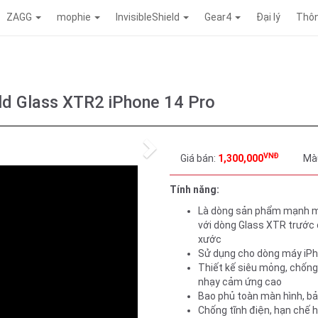
ZAGG
mophie
InvisibleShield
Gear4
Đại lý
Thôn
eld Glass XTR2 iPhone 14 Pro
Next
VNĐ
Giá bán:
1,300,000
Mà
Tính năng:
Là dòng sản phẩm mạnh mẽ
với dòng Glass XTR trước 
xước
Sử dụng cho dòng máy iPh
Thiết kế siêu mỏng, chống 
nhạy cảm ứng cao
Bao phủ toàn màn hình, bả
Chống tĩnh điện, hạn chế h