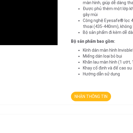
màn hình, giúp dễ dàng th
Được phủ thêm một lớp kh
gây mùi
Công nghệ Eyesafe® lọc 4
thoại (435-440nm), không 
Bộ sản phẩm đi kèm dễ dà
Bộ sản phẩm bao gồm:
Kính dán màn hình Invisbl
Miếng dán loại bỏ bụi
Khăn lau màn hình (1 ướt, 
Khay cố định và đế cao su
Hướng dẫn sử dụng
NHẬN THÔNG TIN