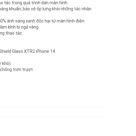
ao tác trong quá trình dán màn hình
áng khuẩn, bảo vệ ốp lưng khỏi những tác nhân
0% ánh sáng xanh độc hại từ màn hình điện
làm kính bị ngả vàng
ng thao tác
eShield Glass XTR2 iPhone 14
1 khô)
 chống trơn trượt