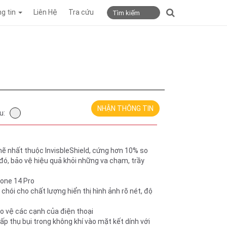
g tin
Liên Hệ
Tra cứu
NHẬN THÔNG TIN
u:
 nhất thuộc InvisbleShield, cứng hơn 10% so
đó, bảo vệ hiệu quả khỏi những va chạm, trầy
one 14 Pro
chói cho chất lượng hiển thị hình ảnh rõ nét, độ
o vệ các cạnh của điện thoại
ấp thụ bụi trong không khí vào mặt kết dính với