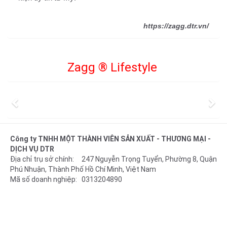
https://zagg.dtr.vn/
Zagg
®
Lifestyle
Previous
Ne
Công ty TNHH MỘT THÀNH VIÊN SẢN XUẤT - THƯƠNG MẠI -
DỊCH VỤ DTR
Địa chỉ trụ sở chính: 247 Nguyễn Trọng Tuyển, Phường 8, Quận
Phú Nhuận, Thành Phố Hồ Chí Minh, Việt Nam
Mã số doanh nghiệp: 0313204890