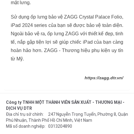
mặt lưng.
Sử dụng ốp lưng bảo vệ ZAGG Crystal Palace Folio,
iPad 2024 series của bạn sẽ được bảo vệ toàn diện.
Ngoài bảo vệ ra, ốp lưng ZAGG với thiết kế đẹp, tinh
tế, nắp gập tiện lợi sẽ giúp chiếc iPad của bạn càng
hoàn hảo hơn. ZAGG - Thương hiệu phụ kiện uy tín
từ Mỹ.
https://zagg.dtr.vn/
Công ty TNHH MỘT THÀNH VIÊN SẢN XUẤT - THƯƠNG MẠI -
DỊCH VỤ DTR
Địa chỉ trụ sở chính: 247 Nguyễn Trọng Tuyển, Phường 8, Quận
Phú Nhuận, Thành Phố Hồ Chí Minh, Việt Nam
Mã số doanh nghiệp: 0313204890