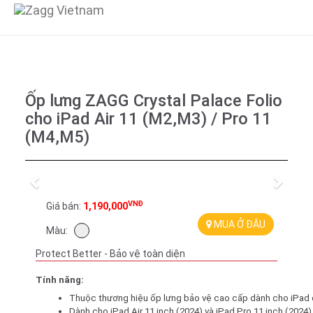
Ốp lưng ZAGG Crystal Palace Folio
cho iPad Air 11 (M2,M3) / Pro 11
(M4,M5)
Previous
Next
VNĐ
Giá bán:
1,190,000
MUA Ở ĐÂU
Màu:
Protect Better - Bảo vệ toàn diện
Tính năng:
Thuộc thương hiệu ốp lưng bảo vệ cao cấp dành cho iPad
Dành cho iPad Air 11 inch (2024) và iPad Pro 11 inch (2024)