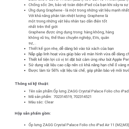
Chống sốc 2m, bảo vệ toàn diện iPad của bạn khi xảy ra s
Ứng dụng Graphene - là một trong những vật liệu mạnh nhất 
Với khả năng phân tán nhiệt lượng: Graphene là
một trong những vật liệu nhân tạo dẫn điện tốt
nhất trên thế giới
Graphene được ứng dụng trong: hàng không, hàng
không vũ trụ, thể thao chuyên nghiệp, EVs, quân
sự,...
Thiết kế gọn nhẹ, 
dễ dàng bỏ vào túi xách của bạn 
Nắp gập linh hoạt vừa giúp bảo vệ màn hình vừa dễ dàng ch
Thiết kế tiện lợi có vị trí đặt bút cảm ứng như bút Apple Pen
Sử dụng vật liệu cao cấp nên có khả năng hạn chế ố vàng m
Được làm từ 56% vật liệu tái chế, góp phần bảo vệ môi trư
Thông số kỹ thuật:
Tên sản phẩm:Ốp lưng ZAGG Crystal Palace Folio cho iPad 
Mã sản phẩm:  702314519, 702314521
Màu sắc: Clear 
Hộp sản phẩm gồm:
Ốp lưng ZAGG Crystal Palace Folio cho iPad Air 11 (M2,M3)