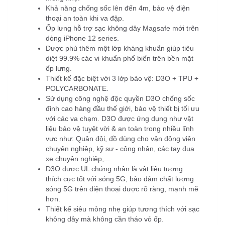
Khả năng chống sốc lên đến 4m, bảo vệ điện 
thoại an toàn khi va đập.
Ốp lưng hỗ trợ sạc không dây Magsafe mới trên 
dòng iPhone 12 series.
Được phủ thêm một lớp kháng khuẩn giúp tiêu 
diệt 99.9% các vi khuẩn phổ biến trên bền mặt 
ốp lưng.
Thiết kế đặc biệt với 3 lớp bảo vệ: D3O + TPU + 
POLYCARBONATE.
Sử dụng công nghệ độc quyền D3O chống sốc 
đỉnh cao hàng đầu thế giới, bảo vệ thiết bị tối ưu 
với các va chạm. D3O được ứng dụng như vật 
liệu bảo vệ tuyệt vời & an toàn trong nhiều lĩnh 
vực như: Quân đội, đồ dùng cho vận động viên 
chuyên nghiệp, kỹ sư - công nhân, các tay đua 
xe chuyên nghiệp,...
D3O được UL chứng nhận là vật liệu tương 
thích cực tốt với sóng 5G, bảo đảm chất lượng 
sóng 5G trên điện thoại được rõ ràng, mạnh mẽ 
hơn.
Thiết kế siêu mỏng nhẹ giúp tương thích với sạc 
không dây mà không cần tháo vỏ ốp.