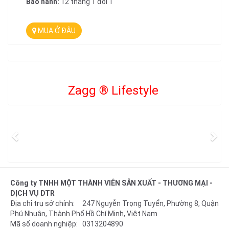
Bảo hành:
12 tháng 1 đổi 1
MUA Ở ĐÂU
Zagg
®
Lifestyle
Previous
Ne
Công ty TNHH MỘT THÀNH VIÊN SẢN XUẤT - THƯƠNG MẠI -
DỊCH VỤ DTR
Địa chỉ trụ sở chính: 247 Nguyễn Trọng Tuyển, Phường 8, Quận
Phú Nhuận, Thành Phố Hồ Chí Minh, Việt Nam
Mã số doanh nghiệp: 0313204890