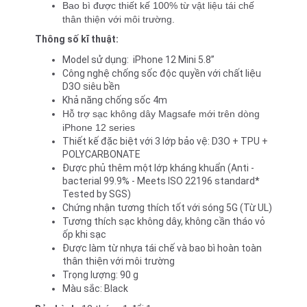
Bao bì được thiết kế 100% từ vật liệu tái chế 
thân thiện với môi trường.
Thông số kĩ thuật:
Model sử dụng:  iPhone 12 Mini 5
.8’’
Công nghệ chống sốc độc quyền với chất liệu 
D3O siêu bền
Khả năng chống sốc 4m
Hỗ trợ sạc không dây Magsafe mới trên dòng 
iPhone 12 series
Thiết kế đặc biệt với 3 lớp bảo vệ: D3O + TPU + 
POLYCARBONATE
Được phủ thêm một lớp kháng khuẩn
 (A
nti - 
bacterial 99.9% - Meets ISO 22196 standard*​ 
Tested by SGS)
Chứng nhận tương thích tốt với sóng 5G (Từ UL)
Tương thích sạc không dây, không cần tháo vỏ 
ốp khi sạc
Được làm từ nhựa tái chế và bao bì hoàn toàn 
thân thiện với môi trường
Trọng lượng: 90 g
Màu sắc: Black