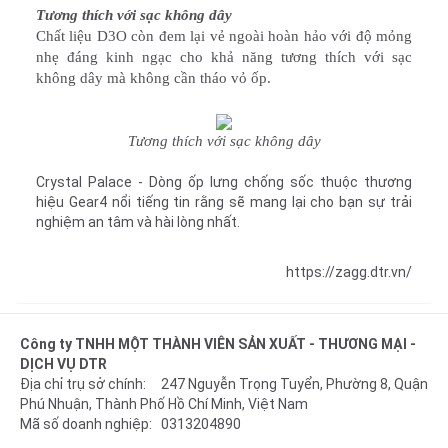
Tương thích với sạc không dây
Chất liệu D3O còn đem lại vẻ ngoài hoàn hảo với độ mỏng 
nhẹ đáng kinh ngạc cho khả năng tương thích với sạc 
không dây mà không cần tháo vỏ ốp.
Tương thích với sạc không dây
Crystal Palace - Dòng ốp lưng chống sốc thuộc thương
hiệu Gear4 nổi tiếng tin rằng sẽ mang lại cho bạn sự trải
nghiệm an tâm và hài lòng nhất.
https://zagg.dtr.vn/
Công ty TNHH MỘT THÀNH VIÊN SẢN XUẤT - THƯƠNG MẠI -
DỊCH VỤ DTR
Địa chỉ trụ sở chính: 247 Nguyễn Trọng Tuyển, Phường 8, Quận
Phú Nhuận, Thành Phố Hồ Chí Minh, Việt Nam
Mã số doanh nghiệp: 0313204890