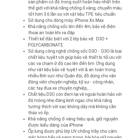
sản phẩm có độ trong suốt hoàn hảo nhất trên
thế giới với khả năng chống ố vàng, chuyển màu
tốt hơn 3.6 lần so với vật liệu TPE tiêu chuẩn.
Sử dụng cho dòng máy: iPhone Xs Max
Khả năng chống sốc lên đến 4m, bảo vệ điện
thoại an toàn khi va đập
Thiết kế đặc biệt với 2 lớp bảo vệ: D3O +
POLYCARBONATE
Sử dụng công nghệ chống sốc D3O - D3O là loại
chất liệu tuyệt vời giúp bảo vệ thiết bị tối ưu với
các va chạm ở độ cao lên đến 6m. Ứng dụng
như vật liệu bảo vệ tuyệt vời & an toàn trong
nhiều lĩnh vực như Quân đội, đồ dùng cho vận
động viên chuyên nghiệp, kỹ sư - công nhân,
các tay đua xe chuyên nghiệp,....
Chất liệu D3O còn đem lại vẻ ngoài hoàn hảo với
độ mỏng nhẹ đáng kinh ngạc cho khả năng
tương thích với sạc không dây mà không cần
tháo vỏ ốp.
Khả năng chống ố vàng hiệu quả, giữ nguyên
được kiểu dáng của iPhone
Ốp lưng được phủ lớp UV chống trầy cho cảm
giác bóng bẩy và sang trọng, hài hòa giữ nguyên