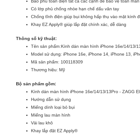
Bao phủ toàn diện tất cả các cạnh để bảo vệ toàn màn
Có lớp phủ chống nhòe hạn chế dấu vân tay 
Chống tĩnh điện giúp bụi không hấp thụ vào mặt kính đ
Khay EZ Apply® giúp lắp đặt chính xác, dễ dàng
Thông số kỹ thuật:
Tên sản phẩm:Kính dán màn hình iPhone 16e/14/13/13
Model sử dụng: 
iPhone 16e, iPhone 14, iPhone 13, iP
Mã sản phẩm: 100118309
Thương hiệu: Mỹ
Bộ sản phẩm gồm:
Kính dán màn hình iPhone 16e/14/13/13Pro - ZAGG Eli
Hướng dẫn sử dụng 
Miếng dính loại bỏ bụi
Miếng lau màn hình
Vải lau khô
Khay lắp đặt EZ Apply®