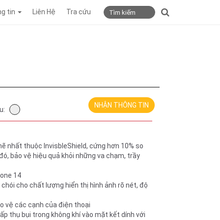
g tin
Liên Hệ
Tra cứu
NHẬN THÔNG TIN
u:
 nhất thuộc InvisbleShield, cứng hơn 10% so
đó, bảo vệ hiệu quả khỏi những va chạm, trầy
hone 14
chói cho chất lượng hiển thị hình ảnh rõ nét, độ
o vệ các cạnh của điện thoại
ấp thụ bụi trong không khí vào mặt kết dính với