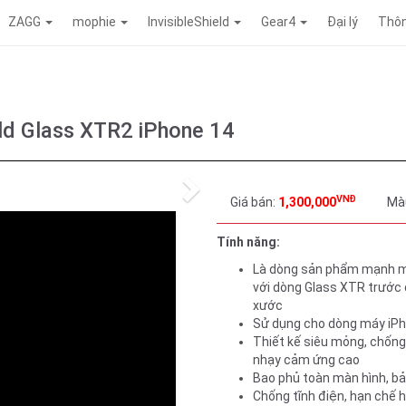
ZAGG
mophie
InvisibleShield
Gear4
Đại lý
Thôn
eld Glass XTR2 iPhone 14
Next
VNĐ
Giá bán:
1,300,000
Mà
Tính năng:
Là dòng sản phẩm mạnh mẽ
với dòng Glass XTR trước 
xước
Sử dụng cho dòng máy iP
Thiết kế siêu mỏng, chống 
nhạy cảm ứng cao
Bao phủ toàn màn hình, bả
Chống tĩnh điện, hạn chế h