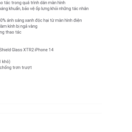
ao tác trong quá trình dán màn hình
áng khuẩn, bảo vệ ốp lưng khỏi những tác nhân
0% ánh sáng xanh độc hại từ màn hình điện
làm kính bị ngả vàng
ng thao tác
eShield Glass XTR2 iPhone 14
1 khô)
 chống trơn trượt