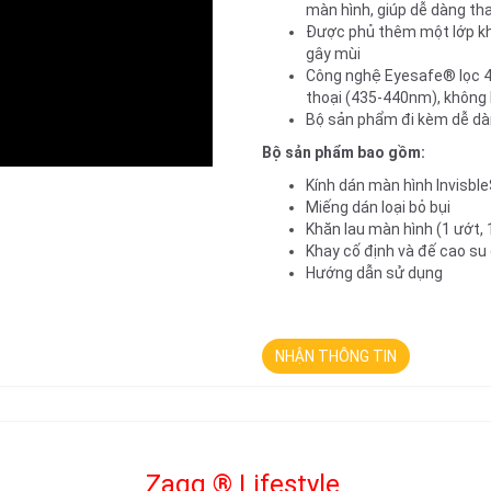
màn hình, giúp dễ dàng th
Được phủ thêm một lớp kh
gây mùi
Công nghệ Eyesafe® lọc 4
thoại (435-440nm), không 
Bộ sản phẩm đi kèm dễ dà
Bộ sản phẩm bao gồm:
Kính dán màn hình Invisbl
Miếng dán loại bỏ bụi
Khăn lau màn hình (1 ướt, 
Khay cố định và đế cao su
Hướng dẫn sử dụng
NHẬN THÔNG TIN
Zagg
®
Lifestyle