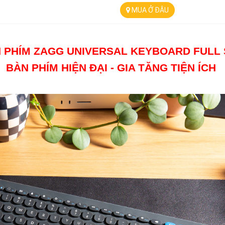
MUA Ở ĐÂU
 PHÍM ZAGG UNIVERSAL KEYBOARD FULL 
BÀN PHÍM HIỆN ĐẠI - GIA TĂNG TIỆN ÍCH