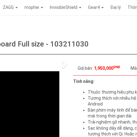
ZAGG
mophie
InvisibleShield
Gear4
Đại lý
Thôn
oard Full size - 103211030
Next
VNĐ
Giá bán:
1,950,000
Mà
Tính năng:
Thuộc thương hiệu phụ k
Tương thích với nhiều h
Android
Bàn phím máy tính để bàn
mái trong thời gian dài
Trải nghiệm gõ nhanh, tho
Sạc không dây dễ dàng, c
tương thích với Qi. Hoặc 