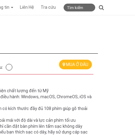
g tin
Liên Hệ
Tra cứu
MUA Ở ĐÂU
u:
iện chất lượng đến từ Mỹ
ệ điều hành: Windows, macOS, ChromeOS, iOS và 
 có kích thước đầy đủ 108 phím giúp gõ thoải 
ải mái với độ dài và lực cản phím tối ưu 
hỉ cần đặt bàn phím lên tấm sạc không dây 
nếu bạn thích sạc có dây, hãy sử dụng cáp sạc 